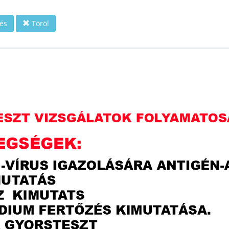
és
Töröl