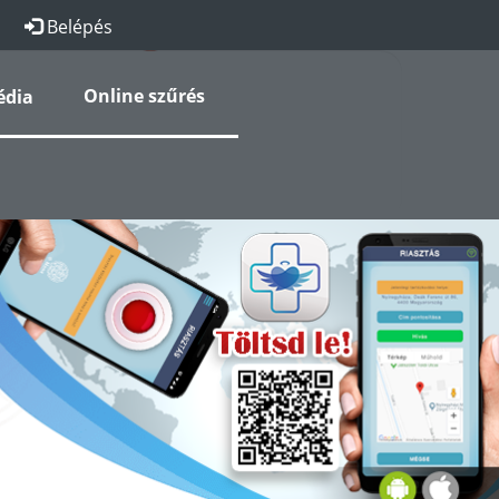
Belépés
Egészség-Őr-Angyal Szolgálat
Online szűrés
édia